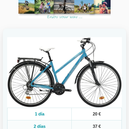
1 día
20 €
2 días
37 €