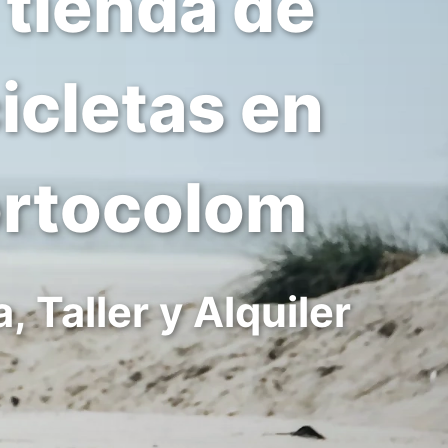
 tienda de
icletas en
rtocolom
, Taller y Alquiler