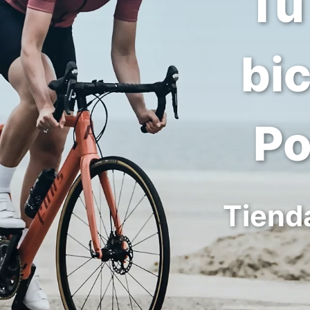
Tu
bic
Po
Tienda